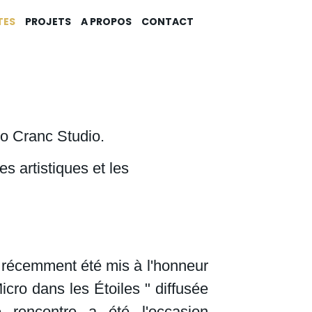
TES
PROJETS
A PROPOS
CONTACT
Lo Cranc Studio.
s artistiques et les
 récemment été mis à l'honneur
icro dans les Étoiles " diffusée
rencontre a été l'occasion